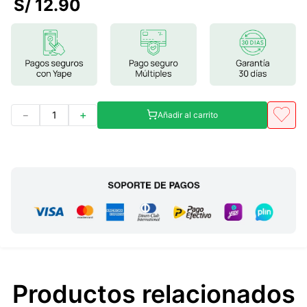
S/
12
.
90
7
.
proteina
8
.
magnesio
9
.
melena leon
10
.
stevia
－
＋
Añadir al carrito
Productos relacionados