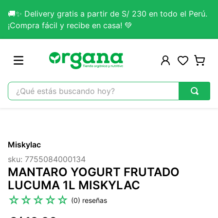
🚚✨ Delivery gratis a partir de S/ 230 en todo el Perú.
¡Compra fácil y recibe en casa! 💚
¿Qué estás buscando hoy?
TÉRMINOS MÁS BUSCADOS
1
.
omega 3
Miskylac
2
.
citrato magnesio
sku
:
7755084000134
3
.
lab nutrition
MANTARO YOGURT FRUTADO
4
.
colageno
LUCUMA 1L MISKYLAC
5
.
kefir
☆
☆
☆
☆
☆
(
0
)
6
.
glicinato magnesio