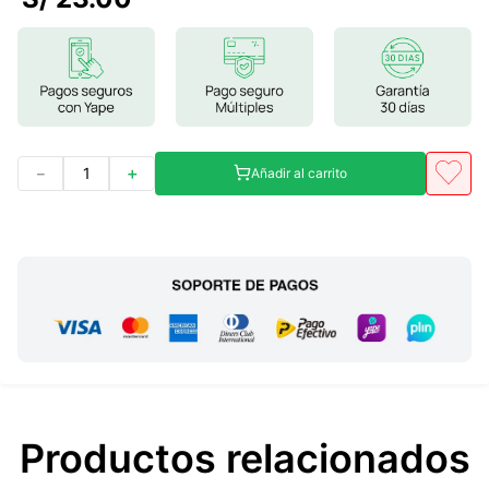
7
.
magnesio
8
.
stevia
9
.
ashwagandha
10
.
clorofila
－
＋
Añadir al carrito
Productos relacionados