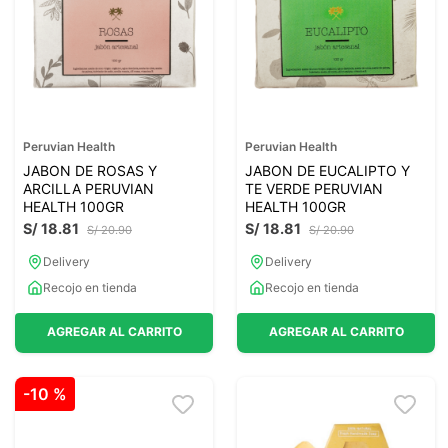
7
.
glicinato magnesio
8
.
magnesio
9
.
melena leon
10
.
proteina
Peruvian Health
Peruvian Health
JABON DE ROSAS Y
JABON DE EUCALIPTO Y
ARCILLA PERUVIAN
TE VERDE PERUVIAN
HEALTH 100GR
HEALTH 100GR
S/
18
.
81
S/
18
.
81
S/
20
.
90
S/
20
.
90
Delivery
Delivery
Recojo en tienda
Recojo en tienda
AGREGAR AL CARRITO
AGREGAR AL CARRITO
-
10 %