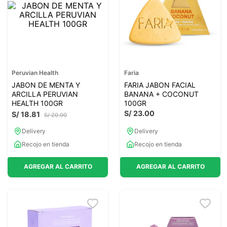
Peruvian Health
Faria
JABON DE MENTA Y
FARIA JABON FACIAL
ARCILLA PERUVIAN
BANANA + COCONUT
HEALTH 100GR
100GR
S/
23
.
00
S/
18
.
81
S/
20
.
90
Delivery
Delivery
Recojo en tienda
Recojo en tienda
AGREGAR AL CARRITO
AGREGAR AL CARRITO