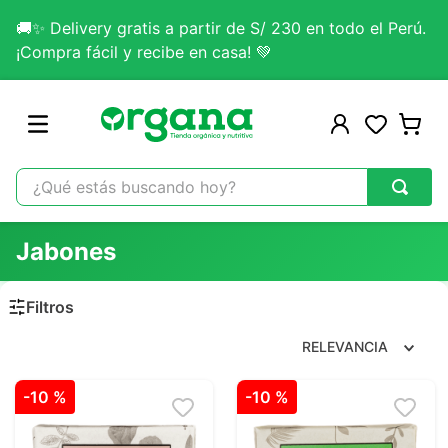
🚚✨ Delivery gratis a partir de S/ 230 en todo el Perú.
¡Compra fácil y recibe en casa! 💚
¿Qué estás buscando hoy?
TÉRMINOS MÁS BUSCADOS
Jabones
1
.
omega 3
2
.
citrato magnesio
3
.
colageno
RELEVANCIA
4
.
kefir
-
10 %
-
10 %
5
.
lab nutrition
6
.
stevia