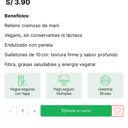
S/
3
.
90
7
.
lab nutrition
Beneficios
:
8
.
magnesio
Relleno cremoso de maní
9
.
stevia
Vegano, sin conservantes ni lácteos
10
.
proteina
Endulzado con panela
Galletones de 10 cm: textura firme y sabor profundo
Fibra, grasas saludables y energía vegetal
－
＋
Añadir al carrito