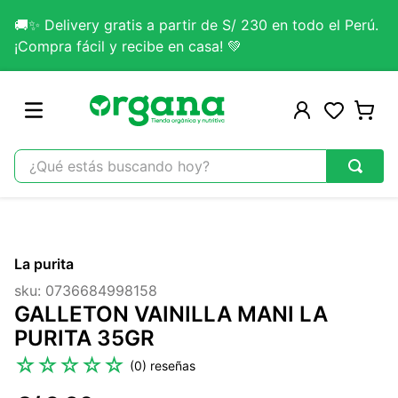
🚚✨ Delivery gratis a partir de S/ 230 en todo el Perú.
¡Compra fácil y recibe en casa! 💚
¿Qué estás buscando hoy?
TÉRMINOS MÁS BUSCADOS
1
.
omega 3
La purita
2
.
citrato magnesio
sku
:
0736684998158
3
.
colageno
GALLETON VAINILLA MANI LA
4
.
kefir
PURITA 35GR
5
.
glicinato magnesio
☆
☆
☆
☆
☆
(
0
)
6
.
melena leon