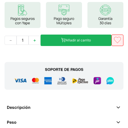
7
.
lab nutrition
8
.
magnesio
9
.
stevia
10
.
proteina
－
＋
Añadir al carrito
Descripción
Peso