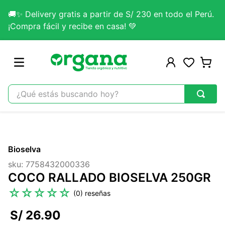
🚚✨ Delivery gratis a partir de S/ 230 en todo el Perú.
¡Compra fácil y recibe en casa! 💚
¿Qué estás buscando hoy?
TÉRMINOS MÁS BUSCADOS
1
.
omega 3
Bioselva
2
.
citrato magnesio
sku
:
7758432000336
3
.
colageno
COCO RALLADO BIOSELVA 250GR
4
.
kefir
☆
☆
☆
☆
☆
(
0
)
5
.
glicinato magnesio
S/
26
.
90
6
.
melena leon