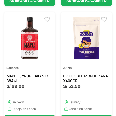
AGREGAR AL CARRITO
AGREGAR AL CARRITO
Lakanto
ZANA
MAPLE SYRUP LAKANTO
FRUTO DEL MONJE ZANA
384ML
X400GR
S/
69
.
00
S/
52
.
90
Delivery
Delivery
Recojo en tienda
Recojo en tienda