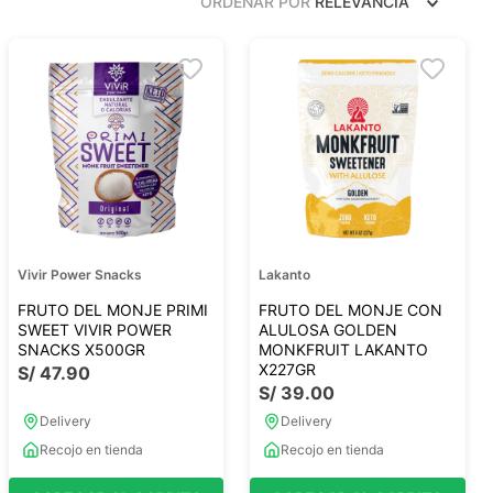
ORDENAR POR
RELEVANCIA
Frutos Secos
Frutos Deshidratados
Ver todo
Mieles
Mermeladas
Ver todo
Vivir Power Snacks
Lakanto
FRUTO DEL MONJE PRIMI
FRUTO DEL MONJE CON
SWEET VIVIR POWER
ALULOSA GOLDEN
SNACKS X500GR
MONKFRUIT LAKANTO
X227GR
S/
47
.
90
Barritas Proteicas
S/
39
.
00
Barritas Energeticas
Delivery
Delivery
Barritas Veganas
Recojo en tienda
Recojo en tienda
Barritas Naturales
Ver todo