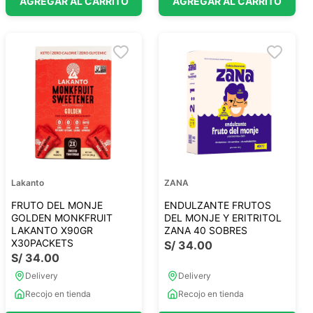
AGREGAR AL CARRITO
AGREGAR AL CARRITO
Lakanto
ZANA
FRUTO DEL MONJE
ENDULZANTE FRUTOS
GOLDEN MONKFRUIT
DEL MONJE Y ERITRITOL
LAKANTO X90GR
ZANA 40 SOBRES
X30PACKETS
S/
34
.
00
S/
34
.
00
Delivery
Delivery
Recojo en tienda
Recojo en tienda