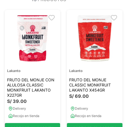
Ver todo
Ver todo
Sales
Condimentos
Monje
Salsas-Y-Aliños
Otros
Ver todo
Mantequillas-Veganas
urales
Otras Mantequillas
Papillas y pure
Lakanto
Lakanto
Ver todo
FRUTO DEL MONJE CON
FRUTO DEL MONJE
ALULOSA CLASSIC
CLASSIC MONKFRUIT
MONKFRUIT LAKANTO
LAKANTO X454GR
X227GR
S/
69
.
00
Golosinas Saludables
S/
39
.
00
 Reposteria
Snack keto
Delivery
Delivery
s
Snack Salados
Recojo en tienda
Recojo en tienda
Snack Dulces
Ver todo