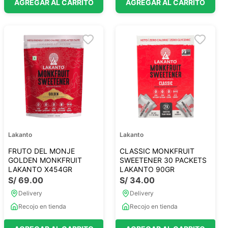
AGREGAR AL CARRITO
AGREGAR AL CARRITO
Lakanto
Lakanto
FRUTO DEL MONJE
CLASSIC MONKFRUIT
GOLDEN MONKFRUIT
SWEETENER 30 PACKETS
LAKANTO X454GR
LAKANTO 90GR
S/
69
.
00
S/
34
.
00
Delivery
Delivery
Recojo en tienda
Recojo en tienda