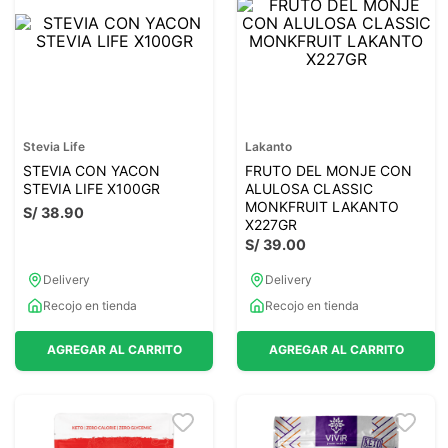
7
.
lab nutrition
8
.
magnesio
9
.
stevia
10
.
proteina
Stevia Life
Lakanto
STEVIA CON YACON
FRUTO DEL MONJE CON
STEVIA LIFE X100GR
ALULOSA CLASSIC
MONKFRUIT LAKANTO
S/
38
.
90
X227GR
S/
39
.
00
Delivery
Delivery
Recojo en tienda
Recojo en tienda
AGREGAR AL CARRITO
AGREGAR AL CARRITO