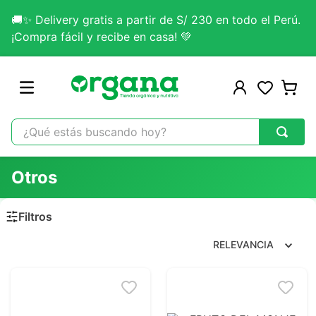
🚚✨ Delivery gratis a partir de S/ 230 en todo el Perú.
¡Compra fácil y recibe en casa! 💚
¿Qué estás buscando hoy?
TÉRMINOS MÁS BUSCADOS
Otros
1
.
omega 3
2
.
citrato magnesio
3
.
colageno
RELEVANCIA
4
.
kefir
5
.
glicinato magnesio
6
.
melena leon