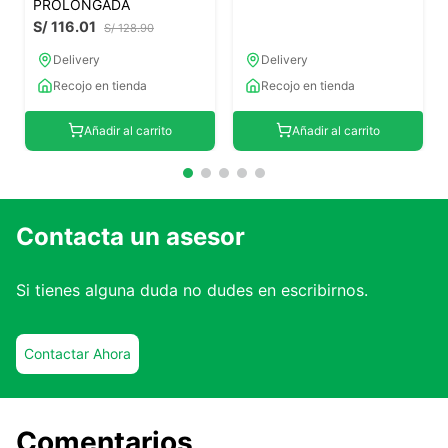
PROLONGADA
S/
116
.
01
S/
128
.
90
Delivery
Delivery
Recojo en tienda
Recojo en tienda
Añadir al carrito
Añadir al carrito
Contacta un asesor
Si tienes alguna duda no dudes en escribirnos.
Contactar Ahora
Comentarios