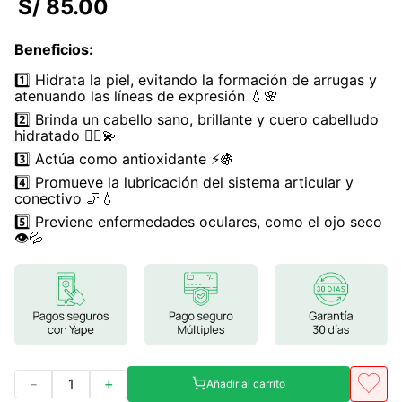
S/
85
.
00
7
.
magnesio
Beneficios
:
8
.
stevia
1️⃣ Hidrata la piel, evitando la formación de arrugas y
9
.
ashwagandha
atenuando las líneas de expresión 💧🌸
2️⃣ Brinda un cabello sano, brillante y cuero cabelludo
10
.
clorofila
hidratado 💆‍♀️💫
3️⃣ Actúa como antioxidante ⚡🍇
4️⃣ Promueve la lubricación del sistema articular y
conectivo 🦵💧
5️⃣ Previene enfermedades oculares, como el ojo seco
👁️💦
－
＋
Añadir al carrito