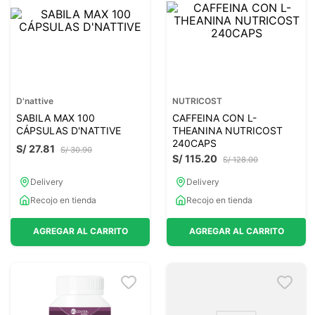
D'nattive
NUTRICOST
SABILA MAX 100
CAFFEINA CON L-
CÁPSULAS D'NATTIVE
THEANINA NUTRICOST
240CAPS
S/
27
.
81
S/
30
.
90
S/
115
.
20
S/
128
.
00
Delivery
Delivery
Recojo en tienda
Recojo en tienda
AGREGAR AL CARRITO
AGREGAR AL CARRITO