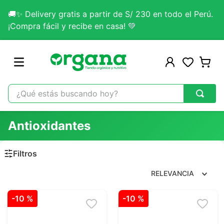
🚚✨ Delivery gratis a partir de S/ 230 en todo el Perú.
¡Compra fácil y recibe en casa! 💚
¿Qué estás buscando hoy?
TÉRMINOS MÁS BUSCADOS
Antioxidantes
1
.
omega 3
2
.
citrato magnesio
3
.
colageno
RELEVANCIA
4
.
kefir
-
10 %
-
10 %
5
.
glicinato magnesio
6
.
melena leon