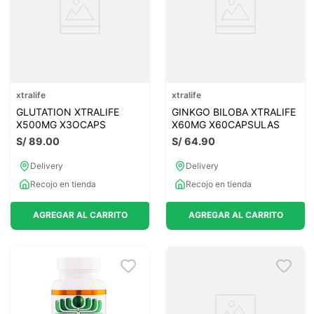
xtralife
xtralife
GLUTATION XTRALIFE
GINKGO BILOBA XTRALIFE
X500MG X3OCAPS
X60MG X60CAPSULAS
S/
89
.
00
S/
64
.
90
Delivery
Delivery
Recojo en tienda
Recojo en tienda
AGREGAR AL CARRITO
AGREGAR AL CARRITO