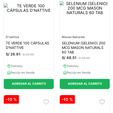
7
.
lab nutrition
8
.
magnesio
9
.
stevia
10
.
proteina
D'nattive
Mason Naturals
TE VERDE 100 CÁPSULAS
SELENIUM (SELENIO) 200
D'NATTIVE
MCG MASON NATURALS
60 TAB
S/
26
.
91
S/
29
.
90
S/
48
.
51
S/
53
.
90
Delivery
Delivery
Recojo en tienda
Recojo en tienda
AGREGAR AL CARRITO
AGREGAR AL CARRITO
-
10 %
-
10 %