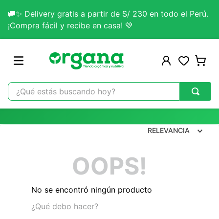
🚚✨ Delivery gratis a partir de S/ 230 en todo el Perú.
¡Compra fácil y recibe en casa! 💚
¿Qué estás buscando hoy?
TÉRMINOS MÁS BUSCADOS
1
.
omega 3
RELEVANCIA
2
.
citrato magnesio
OOPS!
3
.
colageno
4
.
lab nutrition
No se encontró ningún producto
5
.
kefir
¿Qué debo hacer?
6
.
glicinato magnesio