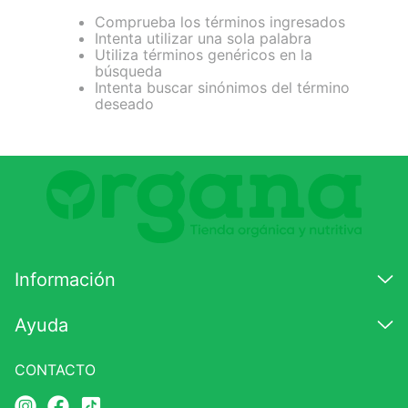
Comprueba los términos ingresados
7
.
magnesio
Intenta utilizar una sola palabra
Utiliza términos genéricos en la
8
.
melena leon
búsqueda
Intenta buscar sinónimos del término
9
.
stevia
deseado
10
.
proteina
Información
Ayuda
CONTACTO