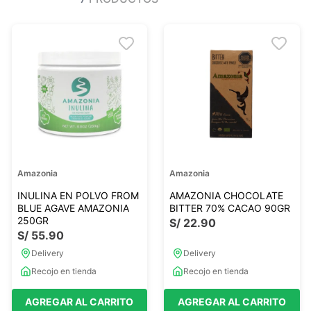
Ver todo
Ver todo
Sales
Condimentos
Monje
Salsas-Y-Aliños
Otros
Ver todo
Mantequillas-Veganas
urales
Otras Mantequillas
Papillas y pure
Amazonia
Amazonia
Ver todo
INULINA EN POLVO FROM
AMAZONIA CHOCOLATE
BLUE AGAVE AMAZONIA
BITTER 70% CACAO 90GR
250GR
S/
22
.
90
S/
55
.
90
Golosinas Saludables
Delivery
Delivery
 Reposteria
Snack keto
Recojo en tienda
Recojo en tienda
s
Snack Salados
Snack Dulces
AGREGAR AL CARRITO
AGREGAR AL CARRITO
Ver todo