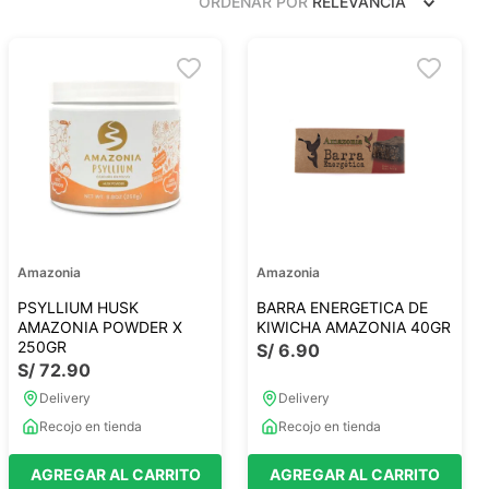
ORDENAR POR
RELEVANCIA
Frutos Secos
Frutos Deshidratados
Ver todo
Mieles
Mermeladas
Ver todo
Amazonia
Amazonia
PSYLLIUM HUSK
BARRA ENERGETICA DE
AMAZONIA POWDER X
KIWICHA AMAZONIA 40GR
250GR
S/
6
.
90
S/
72
.
90
Barritas Proteicas
Delivery
Delivery
Barritas Energeticas
Recojo en tienda
Recojo en tienda
Barritas Veganas
Barritas Naturales
AGREGAR AL CARRITO
AGREGAR AL CARRITO
Ver todo