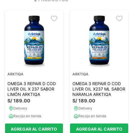
Ver todo
Ver todo
Sales
Condimentos
Monje
Salsas-Y-Aliños
Otros
Ver todo
Mantequillas-Veganas
urales
Otras Mantequillas
Papillas y pure
ARKTIQA
ARKTIQA
Ver todo
OMEGA 3 REPAIR D COD
OMEGA 3 REPAIR D COD
LIVER OIL X 237 SABOR
LIVER OIL X237 ML SABOR
LIMÓN ARKTIQA
NARANJA ARKTIQA
S/
189
.
00
S/
189
.
00
Golosinas Saludables
Delivery
Delivery
 Reposteria
Snack keto
Recojo en tienda
Recojo en tienda
s
Snack Salados
Snack Dulces
AGREGAR AL CARRITO
AGREGAR AL CARRITO
Ver todo