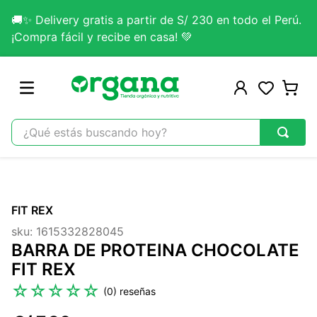
🚚✨ Delivery gratis a partir de S/ 230 en todo el Perú.
¡Compra fácil y recibe en casa! 💚
¿Qué estás buscando hoy?
TÉRMINOS MÁS BUSCADOS
1
.
omega 3
FIT REX
2
.
citrato magnesio
sku
:
1615332828045
3
.
colageno
BARRA DE PROTEINA CHOCOLATE
4
.
kefir
FIT REX
5
.
lab nutrition
☆
☆
☆
☆
☆
(
0
)
6
.
stevia