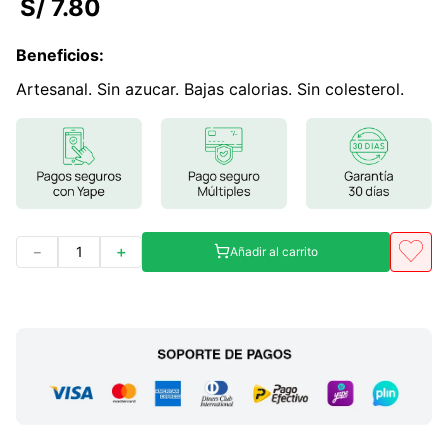
S/
7
.
80
7
.
glicinato magnesio
Beneficios
:
8
.
magnesio
Artesanal. Sin azucar. Bajas calorias. Sin colesterol.
9
.
melena leon
10
.
proteina
－
＋
Añadir al carrito