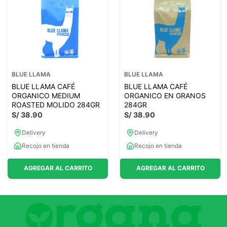
7
.
glicinato magnesio
8
.
magnesio
9
.
melena leon
10
.
proteina
BLUE LLAMA
BLUE LLAMA
BLUE LLAMA CAFÉ
BLUE LLAMA CAFÉ
ORGANICO MEDIUM
ORGANICO EN GRANOS
ROASTED MOLIDO 284GR
284GR
S/
38
.
90
S/
38
.
90
Delivery
Delivery
Recojo en tienda
Recojo en tienda
AGREGAR AL CARRITO
AGREGAR AL CARRITO