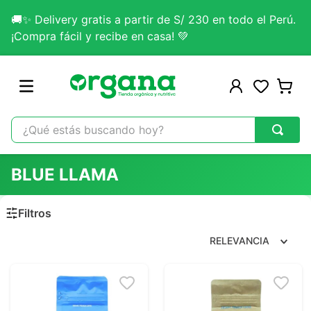
🚚✨ Delivery gratis a partir de S/ 230 en todo el Perú.
¡Compra fácil y recibe en casa! 💚
¿Qué estás buscando hoy?
TÉRMINOS MÁS BUSCADOS
BLUE LLAMA
1
.
omega 3
2
.
citrato magnesio
3
.
colageno
RELEVANCIA
4
.
kefir
5
.
lab nutrition
6
.
stevia