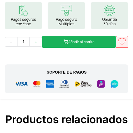
7
.
glicinato magnesio
8
.
magnesio
9
.
melena leon
10
.
proteina
－
＋
Añadir al carrito
Productos relacionados