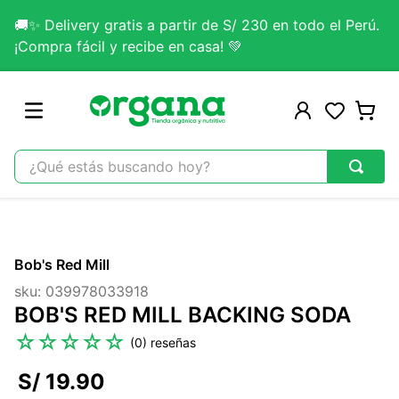
🚚✨ Delivery gratis a partir de S/ 230 en todo el Perú.
¡Compra fácil y recibe en casa! 💚
¿Qué estás buscando hoy?
TÉRMINOS MÁS BUSCADOS
1
.
omega 3
Bob's Red Mill
2
.
citrato magnesio
sku
:
039978033918
3
.
colageno
BOB'S RED MILL BACKING SODA
4
.
kefir
☆
☆
☆
☆
☆
(
0
)
5
.
lab nutrition
S/
19
.
90
6
.
stevia