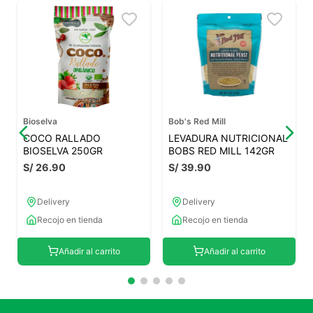
Bioselva
Bob's Red Mill
COCO RALLADO
LEVADURA NUTRICIONAL
BIOSELVA 250GR
BOBS RED MILL 142GR
S/
26
.
90
S/
39
.
90
Delivery
Delivery
Recojo en tienda
Recojo en tienda
Añadir al carrito
Añadir al carrito