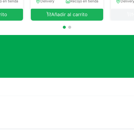
o en tienda
Delivery
Recojo en tienda
Deliver
rito
Añadir al carrito