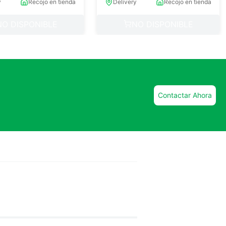
y
Recojo en tienda
Delivery
Recojo en tienda
NO DISPONIBLE
NO DISPONIBLE
Contactar Ahora