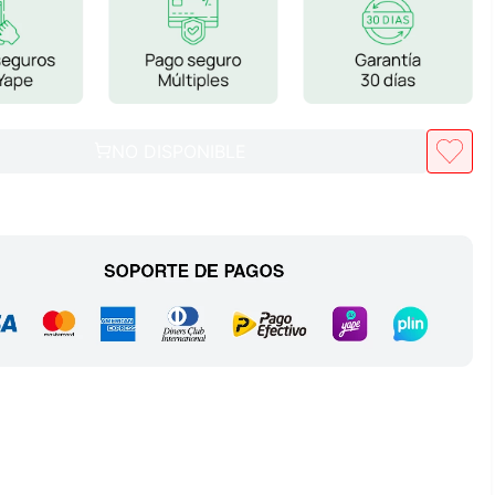
Frutos Secos
Frutos Deshidratados
Ver todo
NO DISPONIBLE
Mieles
Mermeladas
Ver todo
Barritas Proteicas
Barritas Energeticas
Barritas Veganas
Barritas Naturales
Ver todo