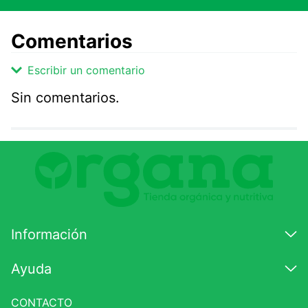
Comentarios
Escribir un comentario
Sin comentarios.
Agregar comentario
Comentario
Califique el producto de 1 a 5 estrellas
★
★
★
☆
☆
Información
Su nombre
Ayuda
CONTACTO
Correo electrónico