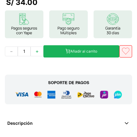
S/
34
.
00
7
.
magnesio
8
.
stevia
9
.
ashwagandha
10
.
clorofila
－
＋
Añadir al carrito
Descripción