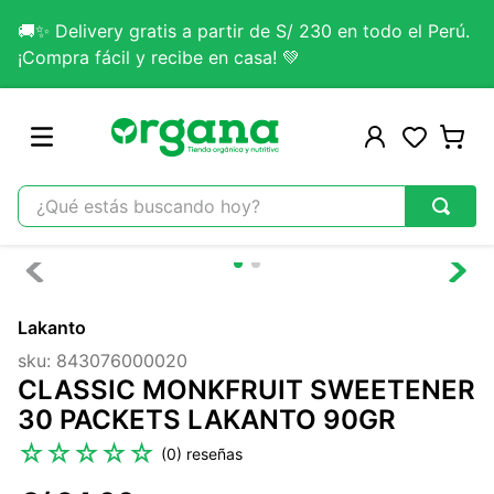
🚚✨ Delivery gratis a partir de S/ 230 en todo el Perú.
¡Compra fácil y recibe en casa! 💚
¿Qué estás buscando hoy?
TÉRMINOS MÁS BUSCADOS
1
.
omega 3
Lakanto
2
.
citrato magnesio
sku
:
843076000020
3
.
colageno
CLASSIC MONKFRUIT SWEETENER
4
.
kefir
30 PACKETS LAKANTO 90GR
5
.
glicinato magnesio
☆
☆
☆
☆
☆
(
0
)
6
.
melena leon