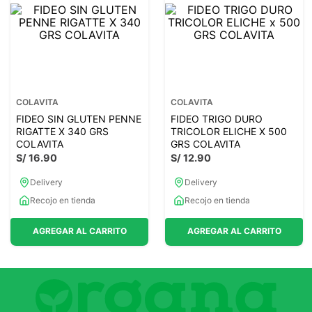
7
.
glicinato magnesio
8
.
magnesio
9
.
melena leon
10
.
proteina
COLAVITA
COLAVITA
FIDEO SIN GLUTEN PENNE
FIDEO TRIGO DURO
RIGATTE X 340 GRS
TRICOLOR ELICHE X 500
COLAVITA
GRS COLAVITA
S/
16
.
90
S/
12
.
90
Delivery
Delivery
Recojo en tienda
Recojo en tienda
AGREGAR AL CARRITO
AGREGAR AL CARRITO