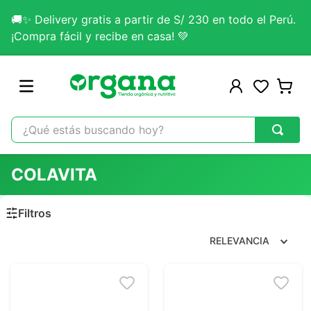
🚚✨ Delivery gratis a partir de S/ 230 en todo el Perú.
¡Compra fácil y recibe en casa! 💚
¿Qué estás buscando hoy?
TÉRMINOS MÁS BUSCADOS
COLAVITA
1
.
omega 3
2
.
citrato magnesio
3
.
colageno
RELEVANCIA
4
.
kefir
5
.
lab nutrition
6
.
stevia