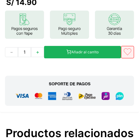
S/
14
.
90
7
.
lab nutrition
8
.
magnesio
9
.
stevia
10
.
proteina
－
＋
Añadir al carrito
Productos relacionados