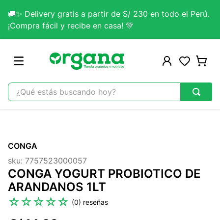
🚚✨ Delivery gratis a partir de S/ 230 en todo el Perú.
¡Compra fácil y recibe en casa! 💚
¿Qué estás buscando hoy?
TÉRMINOS MÁS BUSCADOS
1
.
omega 3
CONGA
2
.
citrato magnesio
sku
:
7757523000057
3
.
colageno
CONGA YOGURT PROBIOTICO DE
4
.
kefir
ARANDANOS 1LT
5
.
glicinato magnesio
☆
☆
☆
☆
☆
(
0
)
6
.
melena leon