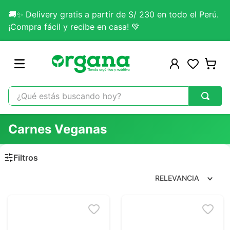
🚚✨ Delivery gratis a partir de S/ 230 en todo el Perú.
¡Compra fácil y recibe en casa! 💚
¿Qué estás buscando hoy?
TÉRMINOS MÁS BUSCADOS
Carnes Veganas
1
.
omega 3
2
.
citrato magnesio
3
.
colageno
RELEVANCIA
4
.
kefir
5
.
glicinato magnesio
6
.
melena leon