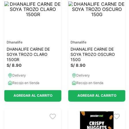
7
.
lab nutrition
8
.
magnesio
9
.
stevia
10
.
proteina
Dhanalife
Dhanalife
DHANALIFE CARNE DE
DHANALIFE CARNE DE
SOYA TROZO CLARO
SOYA TROZO OSCURO
150GR
150G
S/
8
.
90
S/
8
.
90
Delivery
Delivery
Recojo en tienda
Recojo en tienda
AGREGAR AL CARRITO
AGREGAR AL CARRITO