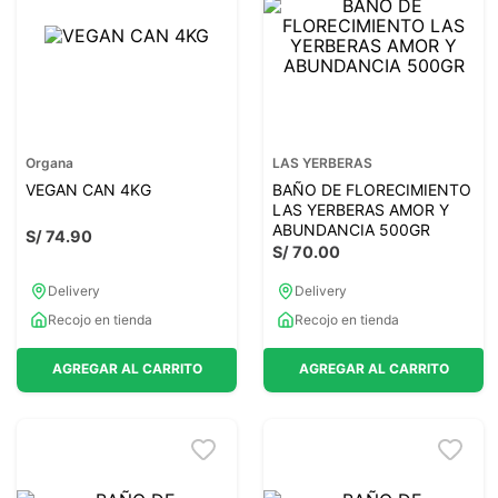
7
.
lab nutrition
8
.
magnesio
9
.
stevia
10
.
proteina
Organa
LAS YERBERAS
VEGAN CAN 4KG
BAÑO DE FLORECIMIENTO
LAS YERBERAS AMOR Y
ABUNDANCIA 500GR
S/
74
.
90
S/
70
.
00
Delivery
Delivery
Recojo en tienda
Recojo en tienda
AGREGAR AL CARRITO
AGREGAR AL CARRITO