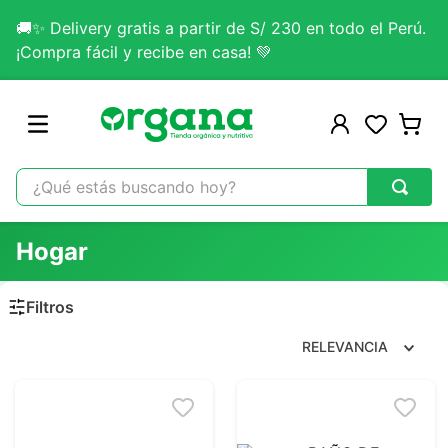
🚚✨ Delivery gratis a partir de S/ 230 en todo el Perú.
¡Compra fácil y recibe en casa! 💚
¿Qué estás buscando hoy?
TÉRMINOS MÁS BUSCADOS
Hogar
1
.
omega 3
2
.
citrato magnesio
3
.
colageno
RELEVANCIA
4
.
kefir
5
.
glicinato magnesio
6
.
melena leon