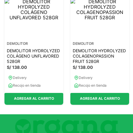
7
.
lab nutrition
8
.
magnesio
9
.
stevia
10
.
proteina
DEMOLITOR
DEMOLITOR
DEMOLITOR HYDROLYZED
DEMOLITOR HYDROLYZED
COLÁGENO UNFLAVORED
COLAGENOPASSION
528GR
FRUIT 528GR
S/
138
.
00
S/
138
.
00
Delivery
Delivery
Recojo en tienda
Recojo en tienda
AGREGAR AL CARRITO
AGREGAR AL CARRITO