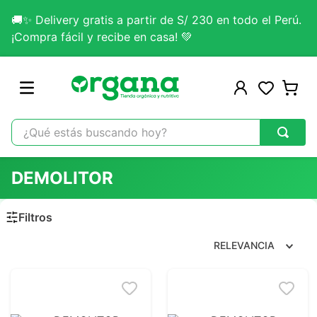
🚚✨ Delivery gratis a partir de S/ 230 en todo el Perú.
¡Compra fácil y recibe en casa! 💚
¿Qué estás buscando hoy?
TÉRMINOS MÁS BUSCADOS
DEMOLITOR
1
.
omega 3
2
.
citrato magnesio
3
.
colageno
RELEVANCIA
4
.
kefir
5
.
glicinato magnesio
6
.
melena leon