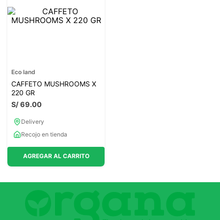
7
.
proteina
8
.
magnesio
9
.
melena leon
10
.
stevia
Eco land
CAFFETO MUSHROOMS X
220 GR
S/
69
.
00
Delivery
Recojo en tienda
AGREGAR AL CARRITO