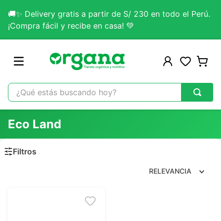
🚚✨ Delivery gratis a partir de S/ 230 en todo el Perú.
¡Compra fácil y recibe en casa! 💚
¿Qué estás buscando hoy?
TÉRMINOS MÁS BUSCADOS
Eco Land
1
.
omega 3
2
.
citrato magnesio
3
.
lab nutrition
RELEVANCIA
4
.
colageno
5
.
kefir
6
.
glicinato magnesio