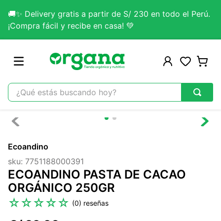
🚚✨ Delivery gratis a partir de S/ 230 en todo el Perú.
¡Compra fácil y recibe en casa! 💚
¿Qué estás buscando hoy?
TÉRMINOS MÁS BUSCADOS
1
.
omega 3
Ecoandino
2
.
citrato magnesio
sku
:
7751188000391
3
.
colageno
ECOANDINO PASTA DE CACAO
4
.
kefir
ORGÁNICO 250GR
5
.
glicinato magnesio
☆
☆
☆
☆
☆
(
0
)
6
.
melena leon