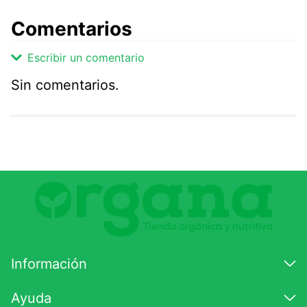
Comentarios
Escribir un comentario
Sin comentarios.
Agregar comentario
Comentario
Califique el producto de 1 a 5 estrellas
★
★
★
☆
☆
Su nombre
Información
Correo electrónico
Ayuda