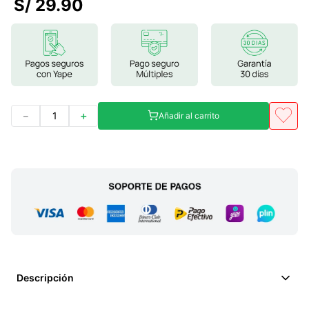
S/
29
.
90
7
.
lab nutrition
8
.
magnesio
9
.
stevia
10
.
proteina
－
＋
Añadir al carrito
Descripción