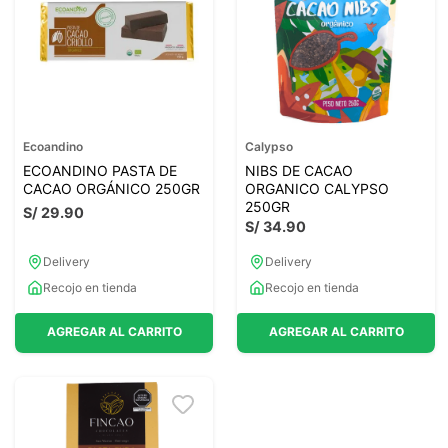
7
.
glicinato magnesio
8
.
magnesio
9
.
melena leon
10
.
proteina
Ecoandino
Calypso
ECOANDINO PASTA DE
NIBS DE CACAO
CACAO ORGÁNICO 250GR
ORGANICO CALYPSO
250GR
S/
29
.
90
S/
34
.
90
Delivery
Delivery
Recojo en tienda
Recojo en tienda
AGREGAR AL CARRITO
AGREGAR AL CARRITO