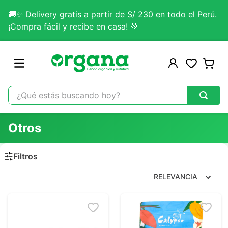
🚚✨ Delivery gratis a partir de S/ 230 en todo el Perú.
¡Compra fácil y recibe en casa! 💚
¿Qué estás buscando hoy?
TÉRMINOS MÁS BUSCADOS
Otros
1
.
omega 3
2
.
citrato magnesio
3
.
colageno
RELEVANCIA
4
.
kefir
5
.
lab nutrition
6
.
stevia