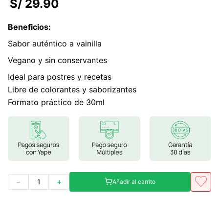
S/
29
.
90
7
.
lab nutrition
Beneficios
:
8
.
magnesio
Sabor auténtico a vainilla
9
.
stevia
Vegano y sin conservantes
10
.
proteina
Ideal para postres y recetas
Libre de colorantes y saborizantes
Formato práctico de 30ml
－
＋
Añadir al carrito