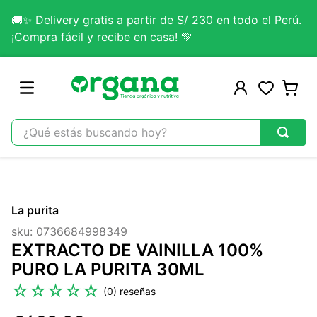
🚚✨ Delivery gratis a partir de S/ 230 en todo el Perú.
¡Compra fácil y recibe en casa! 💚
¿Qué estás buscando hoy?
TÉRMINOS MÁS BUSCADOS
1
.
omega 3
La purita
2
.
citrato magnesio
sku
:
0736684998349
3
.
colageno
EXTRACTO DE VAINILLA 100%
4
.
kefir
PURO LA PURITA 30ML
5
.
glicinato magnesio
☆
☆
☆
☆
☆
(
0
)
6
.
melena leon