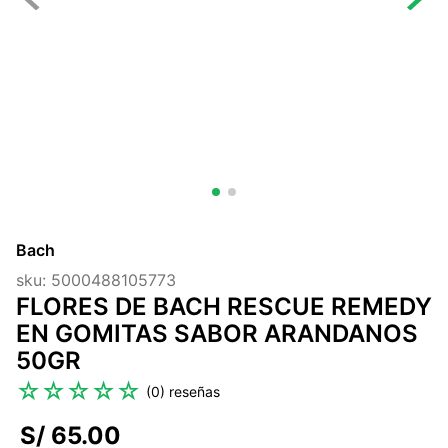
7
.
lab nutrition
8
.
magnesio
9
.
stevia
10
.
proteina
Bach
sku
:
5000488105773
FLORES DE BACH RESCUE REMEDY
EN GOMITAS SABOR ARANDANOS
50GR
☆
☆
☆
☆
☆
(
0
)
S/
65
.
00