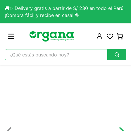
🚚✨ Delivery gratis a partir de S/ 230 en todo el Perú.
¡Compra fácil y recibe en casa! 💚
¿Qué estás buscando hoy?
TÉRMINOS MÁS BUSCADOS
1
.
omega 3
2
.
citrato magnesio
3
.
colageno
4
.
kefir
5
.
glicinato magnesio
6
.
melena leon