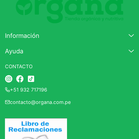
Califique el producto de 1 a 5 estrellas
★
★
★
☆
☆
Información
Su nombre
Ayuda
CONTACTO
Correo electrónico
+51 932 717196
Escribir comentario
contacto@organa.com.pe