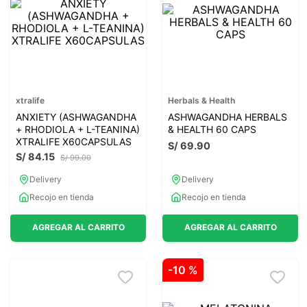
7
.
lab nutrition
8
.
magnesio
9
.
stevia
10
.
proteina
xtralife
Herbals & Health
ANXIETY (ASHWAGANDHA
ASHWAGANDHA HERBALS
+ RHODIOLA + L-TEANINA)
& HEALTH 60 CAPS
XTRALIFE X60CAPSULAS
S/
69
.
90
S/
84
.
15
S/
99
.
00
Delivery
Delivery
Recojo en tienda
Recojo en tienda
AGREGAR AL CARRITO
AGREGAR AL CARRITO
-
10 %