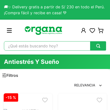
🚚✨ Delivery gratis a partir de S/ 230 en todo el Perú.
¡Compra fácil y recibe en casa! 💚
¿Qué estás buscando hoy?
TÉRMINOS MÁS BUSCADOS
Antiestrés Y Sueño
1
.
omega 3
2
.
citrato magnesio
3
.
colageno
RELEVANCIA
4
.
kefir
-
15 %
5
.
glicinato magnesio
6
.
melena leon