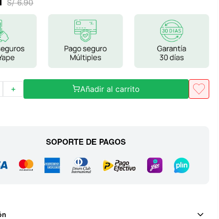
1
S/
6
.
90
Frutos Secos
Frutos Deshidratados
Ver todo
Añadir al carrito
＋
Mieles
Mermeladas
Ver todo
Barritas Proteicas
Barritas Energeticas
Barritas Veganas
Barritas Naturales
ón
Ver todo