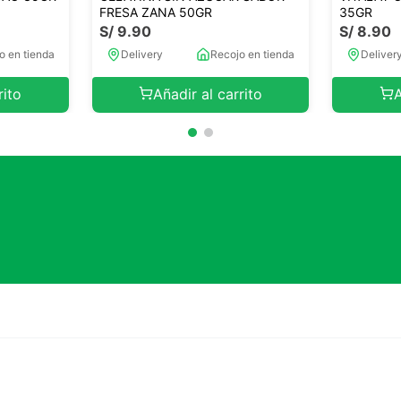
FRESA ZANA 50GR
35GR
S/
9
.
90
S/
8
.
90
o en tienda
Delivery
Recojo en tienda
Deliver
rito
Añadir al carrito
A