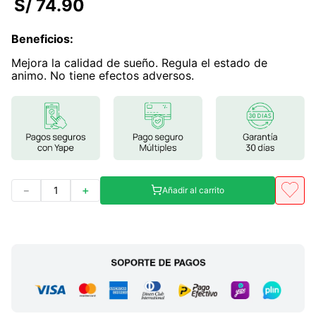
S/
74
.
90
7
.
magnesio
Beneficios
:
8
.
melena leon
Mejora la calidad de sueño. Regula el estado de
9
.
stevia
animo. No tiene efectos adversos.
10
.
proteina
－
＋
Añadir al carrito