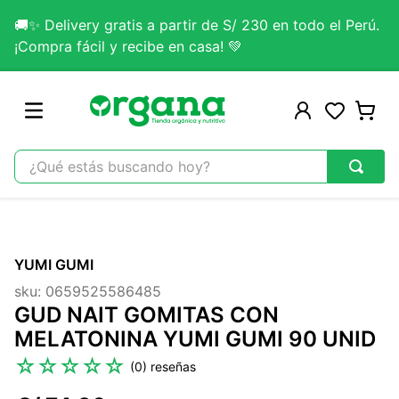
🚚✨ Delivery gratis a partir de S/ 230 en todo el Perú.
¡Compra fácil y recibe en casa! 💚
¿Qué estás buscando hoy?
TÉRMINOS MÁS BUSCADOS
1
.
omega 3
YUMI GUMI
2
.
citrato magnesio
sku
:
0659525586485
3
.
colageno
GUD NAIT GOMITAS CON
4
.
lab nutrition
MELATONINA YUMI GUMI 90 UNID
5
.
kefir
☆
☆
☆
☆
☆
(
0
)
6
.
glicinato magnesio