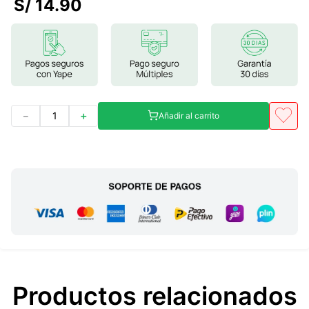
S/
14
.
90
7
.
glicinato magnesio
8
.
magnesio
9
.
melena leon
10
.
proteina
－
＋
Añadir al carrito
Productos relacionados