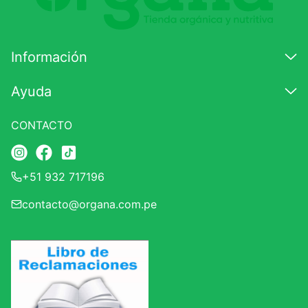
Califique el producto de 1 a 5 estrellas
★
★
★
☆
☆
Información
Su nombre
Ayuda
CONTACTO
Correo electrónico
+51 932 717196
Escribir comentario
contacto@organa.com.pe
ENVIAR COMENTARIO