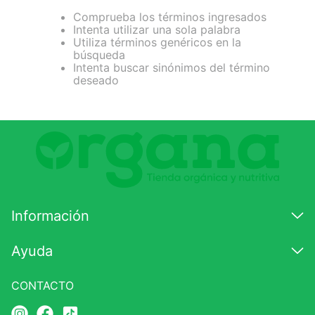
Comprueba los términos ingresados
7
.
lab nutrition
Intenta utilizar una sola palabra
Utiliza términos genéricos en la
8
.
magnesio
búsqueda
Intenta buscar sinónimos del término
9
.
stevia
deseado
10
.
proteina
Información
Ayuda
CONTACTO