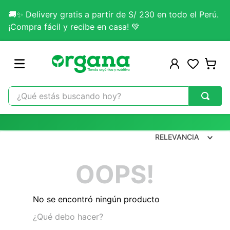
🚚✨ Delivery gratis a partir de S/ 230 en todo el Perú.
¡Compra fácil y recibe en casa! 💚
¿Qué estás buscando hoy?
TÉRMINOS MÁS BUSCADOS
1
.
omega 3
RELEVANCIA
2
.
citrato magnesio
OOPS!
3
.
colageno
4
.
kefir
No se encontró ningún producto
5
.
glicinato magnesio
¿Qué debo hacer?
6
.
melena leon