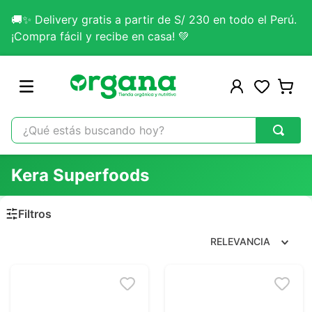
🚚✨ Delivery gratis a partir de S/ 230 en todo el Perú.
¡Compra fácil y recibe en casa! 💚
¿Qué estás buscando hoy?
TÉRMINOS MÁS BUSCADOS
Kera Superfoods
1
.
omega 3
2
.
citrato magnesio
3
.
colageno
RELEVANCIA
4
.
kefir
5
.
glicinato magnesio
6
.
melena leon