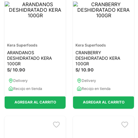
7
.
magnesio
8
.
stevia
9
.
ashwagandha
10
.
clorofila
Kera Superfoods
Kera Superfoods
ARANDANOS
CRANBERRY
DESHIDRATADO KERA
DESHIDRATADO KERA
100GR
100GR
S/
10
.
90
S/
10
.
90
Delivery
Delivery
Recojo en tienda
Recojo en tienda
AGREGAR AL CARRITO
AGREGAR AL CARRITO