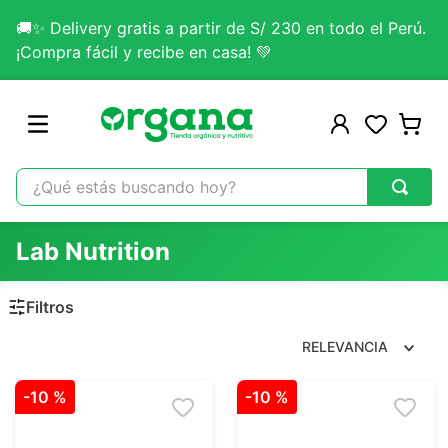
🚚✨ Delivery gratis a partir de S/ 230 en todo el Perú.
¡Compra fácil y recibe en casa! 💚
¿Qué estás buscando hoy?
TÉRMINOS MÁS BUSCADOS
Lab Nutrition
1
.
omega 3
2
.
citrato magnesio
3
.
colageno
RELEVANCIA
4
.
kefir
-
10 %
-
10 %
5
.
glicinato magnesio
6
.
melena leon