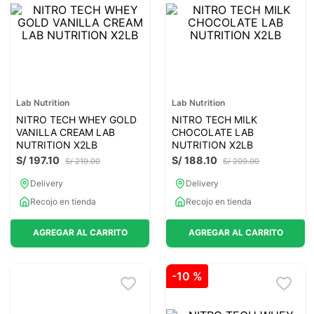
7
.
lab nutrition
8
.
magnesio
9
.
stevia
10
.
proteina
Lab Nutrition
Lab Nutrition
NITRO TECH WHEY GOLD
NITRO TECH MILK
VANILLA CREAM LAB
CHOCOLATE LAB
NUTRITION X2LB
NUTRITION X2LB
S/
197
.
10
S/
188
.
10
S/
219
.
00
S/
209
.
00
Delivery
Delivery
Recojo en tienda
Recojo en tienda
AGREGAR AL CARRITO
AGREGAR AL CARRITO
-
10 %