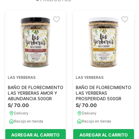
Ver todo
Ver todo
Sales
Condimentos
Monje
Salsas-Y-Aliños
Otros
Ver todo
Mantequillas-Veganas
urales
Otras Mantequillas
Papillas y pure
LAS YERBERAS
LAS YERBERAS
Ver todo
BAÑO DE FLORECIMIENTO
BAÑO DE FLORECIMIENTO
LAS YERBERAS AMOR Y
LAS YERBERAS
ABUNDANCIA 500GR
PROSPERIDAD 500GR
S/
70
.
00
S/
70
.
00
Golosinas Saludables
Delivery
Delivery
 Reposteria
Snack keto
Recojo en tienda
Recojo en tienda
s
Snack Salados
Snack Dulces
AGREGAR AL CARRITO
AGREGAR AL CARRITO
Ver todo