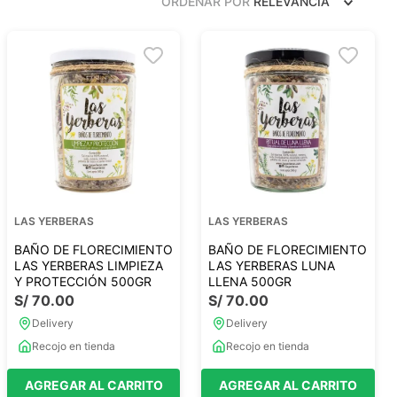
ORDENAR POR
RELEVANCIA
Frutos Secos
Frutos Deshidratados
Ver todo
Mieles
Mermeladas
Ver todo
LAS YERBERAS
LAS YERBERAS
BAÑO DE FLORECIMIENTO
BAÑO DE FLORECIMIENTO
LAS YERBERAS LIMPIEZA
LAS YERBERAS LUNA
Y PROTECCIÓN 500GR
LLENA 500GR
S/
70
.
00
S/
70
.
00
Barritas Proteicas
Delivery
Delivery
Barritas Energeticas
Recojo en tienda
Recojo en tienda
Barritas Veganas
Barritas Naturales
AGREGAR AL CARRITO
AGREGAR AL CARRITO
Ver todo