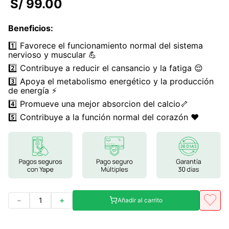
S/
99
.
00
7
.
magnesio
Beneficios
:
8
.
stevia
1️⃣ Favorece el funcionamiento normal del sistema
9
.
ashwagandha
nervioso y muscular 💪
2️⃣ Contribuye a reducir el cansancio y la fatiga 😌
10
.
clorofila
3️⃣ Apoya el metabolismo energético y la producción
de energía ⚡
4️⃣ Promueve una mejor absorcion del calcio🦴
5️⃣ Contribuye a la función normal del corazón ❤️
－
＋
Añadir al carrito