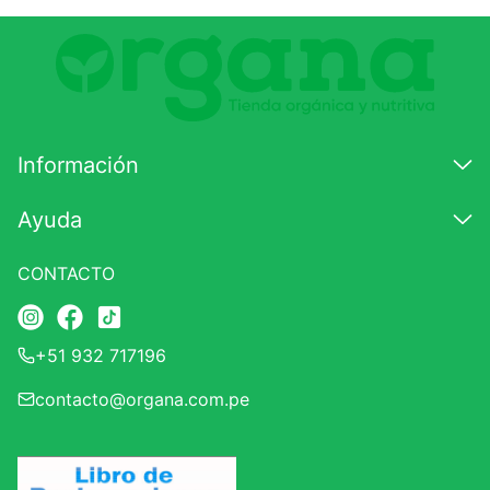
Comentario
Califique el producto de 1 a 5 estrellas
★
★
★
☆
☆
Información
Su nombre
Ayuda
CONTACTO
Correo electrónico
+51 932 717196
Escribir comentario
contacto@organa.com.pe