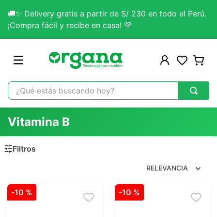
🚚✨ Delivery gratis a partir de S/ 230 en todo el Perú.
¡Compra fácil y recibe en casa! 💚
¿Qué estás buscando hoy?
TÉRMINOS MÁS BUSCADOS
Vitamina B
1
.
omega 3
2
.
citrato magnesio
3
.
colageno
RELEVANCIA
4
.
kefir
-
10 %
-
10 %
5
.
lab nutrition
6
.
stevia