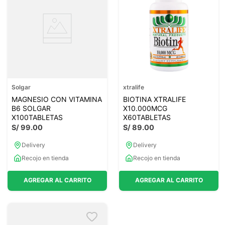
Solgar
xtralife
MAGNESIO CON VITAMINA
BIOTINA XTRALIFE
B6 SOLGAR
X10.000MCG
X100TABLETAS
X60TABLETAS
S/
99
.
00
S/
89
.
00
Delivery
Delivery
Recojo en tienda
Recojo en tienda
AGREGAR AL CARRITO
AGREGAR AL CARRITO