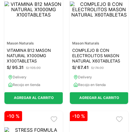
7
.
glicinato magnesio
8
.
magnesio
9
.
melena leon
10
.
proteina
Mason Naturals
Mason Naturals
VITAMINA B12 MASON
COMPLEJO B CON
NATURAL X1000MG
ELECTROLITOS MASON
X100TABLETAS
NATURAL X60TABLETAS
S/
95
.
31
S/
67
.
41
S/
105
.
90
S/
74
.
90
Delivery
Delivery
Recojo en tienda
Recojo en tienda
AGREGAR AL CARRITO
AGREGAR AL CARRITO
-
10 %
-
10 %