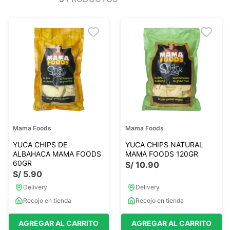
Ver todo
Ver todo
Sales
Condimentos
Monje
Salsas-Y-Aliños
Otros
Ver todo
Mantequillas-Veganas
urales
Otras Mantequillas
Papillas y pure
Mama Foods
Mama Foods
Ver todo
YUCA CHIPS DE
YUCA CHIPS NATURAL
ALBAHACA MAMA FOODS
MAMA FOODS 120GR
60GR
S/
10
.
90
S/
5
.
90
Golosinas Saludables
Delivery
Delivery
 Reposteria
Snack keto
Recojo en tienda
Recojo en tienda
s
Snack Salados
Snack Dulces
AGREGAR AL CARRITO
AGREGAR AL CARRITO
Ver todo