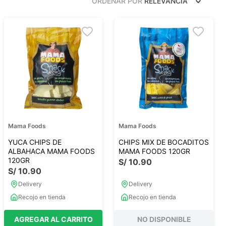
ORDENAR POR
RELEVANCIA
Frutos Secos
Frutos Deshidratados
Ver todo
Mieles
Mermeladas
Ver todo
Mama Foods
Mama Foods
YUCA CHIPS DE
CHIPS MIX DE BOCADITOS
ALBAHACA MAMA FOODS
MAMA FOODS 120GR
120GR
S/
10
.
90
S/
10
.
90
Barritas Proteicas
Delivery
Delivery
Barritas Energeticas
Recojo en tienda
Recojo en tienda
Barritas Veganas
Barritas Naturales
AGREGAR AL CARRITO
NO DISPONIBLE
Ver todo