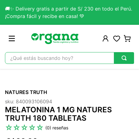
🚚✨ Delivery gratis a partir de S/ 230 en todo el Perú.
¡Compra fácil y recibe en casa! 💚
¿Qué estás buscando hoy?
TÉRMINOS MÁS BUSCADOS
1
.
omega 3
NATURES TRUTH
2
.
citrato magnesio
sku
:
840093106094
3
.
colageno
MELATONINA 1 MG NATURES
4
.
kefir
TRUTH 180 TABLETAS
5
.
lab nutrition
☆
☆
☆
☆
☆
(
0
)
6
.
stevia