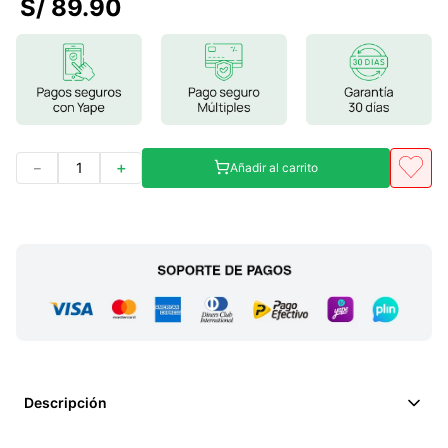
S/
89
.
90
7
.
glicinato magnesio
8
.
magnesio
9
.
melena leon
10
.
proteina
－
＋
Añadir al carrito
Descripción