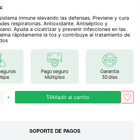
Frutos Secos
s
:
Frutos Deshidratados
 sistema inmune elevando las defensas. Previene y cura
Ver todo
es respiratorias. Antioxidante. Antiséptico y
iano. Ayuda a cicatrizar y prevenir infecciones en las
alma rápidamente la tos y contribuye al tratamiento de
ados
Mieles
Mermeladas
Ver todo
Añadir al carrito
＋
Barritas Proteicas
Barritas Energeticas
Barritas Veganas
Barritas Naturales
Ver todo