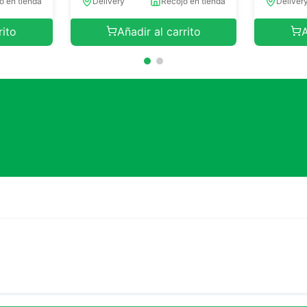
o en tienda
Delivery
Recojo en tienda
Deliver
rito
Añadir al carrito
A