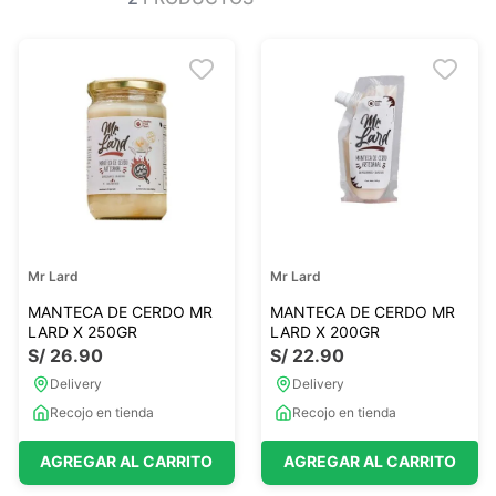
Ver todo
Ver todo
Sales
Condimentos
Monje
Salsas-Y-Aliños
Otros
Ver todo
Mantequillas-Veganas
urales
Otras Mantequillas
Papillas y pure
Mr Lard
Mr Lard
Ver todo
MANTECA DE CERDO MR
MANTECA DE CERDO MR
LARD X 250GR
LARD X 200GR
S/
26
.
90
S/
22
.
90
Golosinas Saludables
Delivery
Delivery
 Reposteria
Snack keto
Recojo en tienda
Recojo en tienda
s
Snack Salados
AGREGAR AL CARRITO
AGREGAR AL CARRITO
Snack Dulces
Ver todo