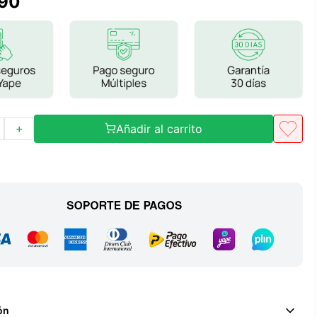
90
Frutos Secos
Frutos Deshidratados
Ver todo
Añadir al carrito
＋
Mieles
Mermeladas
Ver todo
Barritas Proteicas
Barritas Energeticas
Barritas Veganas
Barritas Naturales
ón
Ver todo