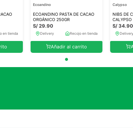
Ecoandino
Calypso
CACAO
ECOANDINO PASTA DE CACAO
NIBS DE 
ORGÁNICO 250GR
CALYPSO
S/
29
.
90
S/
34
.
9
o en tienda
Delivery
Recojo en tienda
Deliver
rito
Añadir al carrito
A