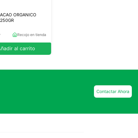
CACAO ORGANICO
 250GR
0
y
Recojo en tienda
ñadir al carrito
Contactar Ahora