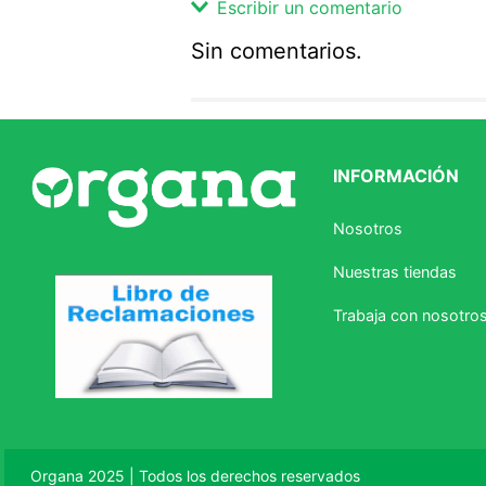
Escribir un comentario
Sin comentarios.
Agregar comentario
Comentario
INFORMACIÓN
Califique el producto de 1 a 5 
Nosotros
★
★
★
☆
☆
Nuestras tiendas
Su nombre
Trabaja con nosotro
Correo electrónico
Escribir comentario
Organa 2025 | Todos los derechos reservados