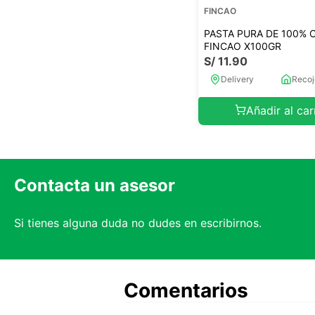
FINCAO
PASTA PURA DE 100% 
FINCAO X100GR
S/
11
.
90
Delivery
Recoj
Añadir al car
Contacta un asesor
Si tienes alguna duda no dudes en escribirnos.
Comentarios