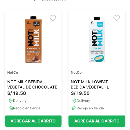
Ver todo
Ver todo
Sales
Condimentos
Monje
Salsas-Y-Aliños
Otros
Ver todo
Mantequillas-Veganas
urales
Otras Mantequillas
Papillas y pure
NotCo
NotCo
Ver todo
NOT MILK BEBIDA
NOT MILK LOWFAT
VEGETAL DE CHOCOLATE
BEBIDA VEGETAL 1L
S/
19
.
50
S/
19
.
50
Golosinas Saludables
Delivery
Delivery
 Reposteria
Snack keto
Recojo en tienda
Recojo en tienda
s
Snack Salados
AGREGAR AL CARRITO
AGREGAR AL CARRITO
Snack Dulces
Ver todo