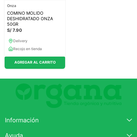
Onza
COMINO MOLIDO
DESHIDRATADO ONZA
50GR
S/
7
.
90
Delivery
Recojo en tienda
AGREGAR AL CARRITO
Información
Ayuda