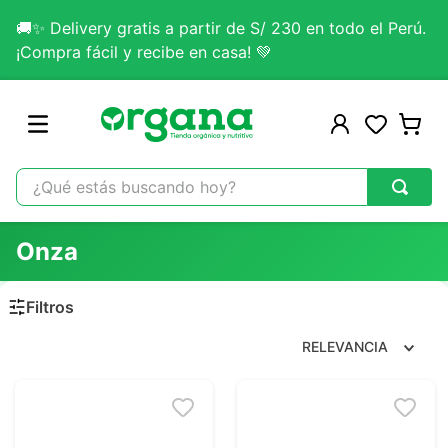
🚚✨ Delivery gratis a partir de S/ 230 en todo el Perú.
¡Compra fácil y recibe en casa! 💚
¿Qué estás buscando hoy?
TÉRMINOS MÁS BUSCADOS
Onza
1
.
omega 3
2
.
citrato magnesio
3
.
colageno
RELEVANCIA
4
.
kefir
5
.
lab nutrition
6
.
stevia