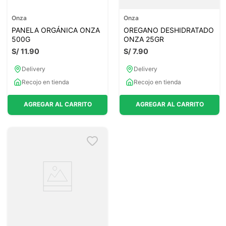
Onza
Onza
PANELA ORGÁNICA ONZA
OREGANO DESHIDRATADO
500G
ONZA 25GR
S/
11
.
90
S/
7
.
90
Delivery
Delivery
Recojo en tienda
Recojo en tienda
AGREGAR AL CARRITO
AGREGAR AL CARRITO