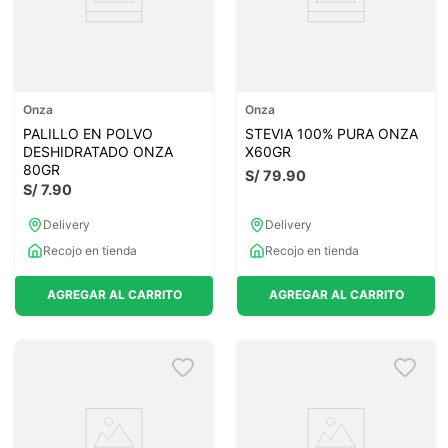
Onza
Onza
PALILLO EN POLVO
STEVIA 100% PURA ONZA
DESHIDRATADO ONZA
X60GR
80GR
S/
79
.
90
S/
7
.
90
Delivery
Delivery
Recojo en tienda
Recojo en tienda
AGREGAR AL CARRITO
AGREGAR AL CARRITO