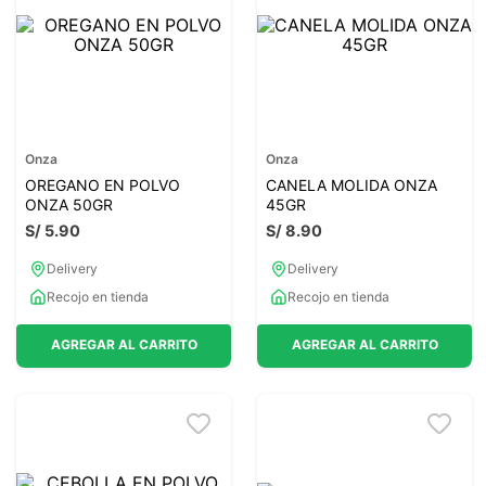
7
.
glicinato magnesio
8
.
magnesio
9
.
melena leon
10
.
proteina
Onza
Onza
OREGANO EN POLVO
CANELA MOLIDA ONZA
ONZA 50GR
45GR
S/
5
.
90
S/
8
.
90
Delivery
Delivery
Recojo en tienda
Recojo en tienda
AGREGAR AL CARRITO
AGREGAR AL CARRITO