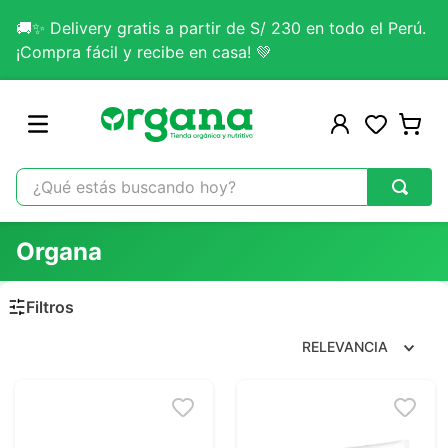
🚚✨ Delivery gratis a partir de S/ 230 en todo el Perú.
¡Compra fácil y recibe en casa! 💚
¿Qué estás buscando hoy?
TÉRMINOS MÁS BUSCADOS
Organa
1
.
omega 3
2
.
citrato magnesio
3
.
colageno
RELEVANCIA
4
.
kefir
5
.
glicinato magnesio
6
.
melena leon