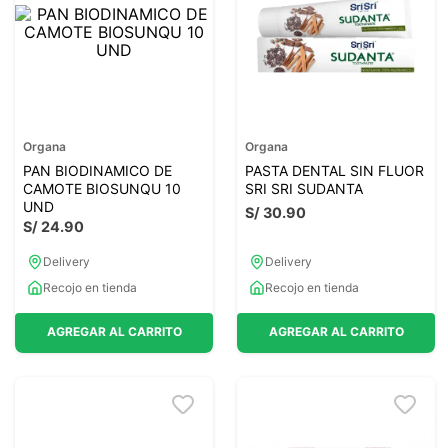
7
.
lab nutrition
8
.
magnesio
9
.
stevia
10
.
proteina
Organa
Organa
PAN BIODINAMICO DE
PASTA DENTAL SIN FLUOR
CAMOTE BIOSUNQU 10
SRI SRI SUDANTA
UND
S/
30
.
90
S/
24
.
90
Delivery
Delivery
Recojo en tienda
Recojo en tienda
AGREGAR AL CARRITO
AGREGAR AL CARRITO