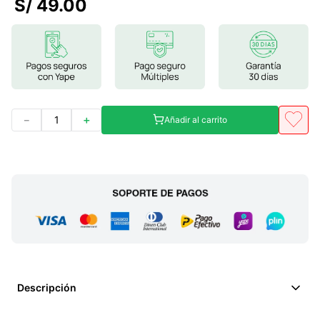
S/
49
.
00
7
.
lab nutrition
8
.
magnesio
9
.
stevia
10
.
proteina
－
＋
Añadir al carrito
Descripción