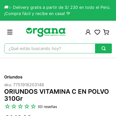
🚚✨ Delivery gratis a partir de S/ 230 en todo el Perú.
¡Compra fácil y recibe en casa! 💚
¿Qué estás buscando hoy?
TÉRMINOS MÁS BUSCADOS
1
.
omega 3
Oriundos
2
.
citrato magnesio
sku
:
7751916203148
3
.
colageno
ORIUNDOS VITAMINA C EN POLVO
4
.
kefir
310Gr
5
.
glicinato magnesio
☆
☆
☆
☆
☆
(
0
)
6
.
melena leon