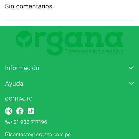
Sin comentarios.
Agregar comentario
Comentario
Califique el producto de 1 a 5 estrellas
★
★
★
☆
☆
Información
Su nombre
Ayuda
CONTACTO
Correo electrónico
+51 932 717196
Escribir comentario
contacto@organa.com.pe