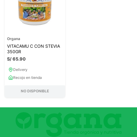
Organa
VITACAMU C CON STEVIA
350GR
S/
65
.
90
Delivery
Recojo en tienda
NO DISPONIBLE