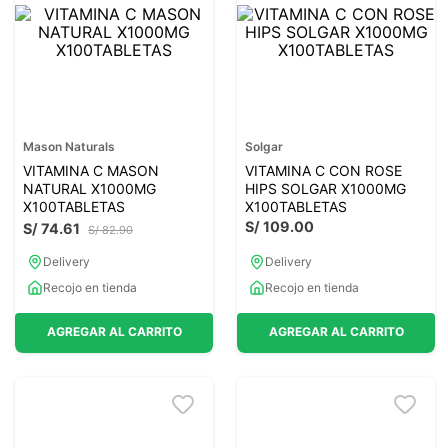
7
.
lab nutrition
8
.
magnesio
9
.
stevia
10
.
proteina
Mason Naturals
Solgar
VITAMINA C MASON
VITAMINA C CON ROSE
NATURAL X1000MG
HIPS SOLGAR X1000MG
X100TABLETAS
X100TABLETAS
S/
109
.
00
S/
74
.
61
S/
82
.
90
Delivery
Delivery
Recojo en tienda
Recojo en tienda
AGREGAR AL CARRITO
AGREGAR AL CARRITO