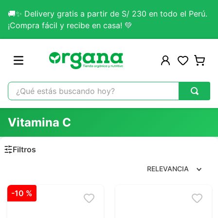
🚚✨ Delivery gratis a partir de S/ 230 en todo el Perú.
¡Compra fácil y recibe en casa! 💚
¿Qué estás buscando hoy?
TÉRMINOS MÁS BUSCADOS
Vitamina C
1
.
omega 3
2
.
citrato magnesio
3
.
colageno
RELEVANCIA
4
.
kefir
-
10 %
5
.
glicinato magnesio
6
.
melena leon