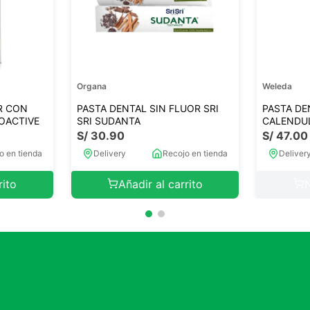
Organa
Weleda
R CON
PASTA DENTAL SIN FLUOR SRI
PASTA DE
OACTIVE
SRI SUDANTA
CALENDU
S/
30
.
90
S/
47
.
00
o en tienda
Delivery
Recojo en tienda
Deliver
rito
Añadir al carrito