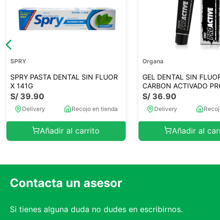
SPRY
Organa
SPRY PASTA DENTAL SIN FLUOR
GEL DENTAL SIN FLUO
X 141G
CARBON ACTIVADO PR
S/
39
.
90
S/
36
.
90
Delivery
Recojo en tienda
Delivery
Recoj
Añadir al carrito
Añadir al car
Contacta un asesor
Si tienes alguna duda no dudes en escribirnos.