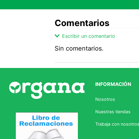
Comentarios
Escribir un comentario
Sin comentarios.
Agregar comentario
Comentario
INFORMACIÓN
Califique el producto de 1 a 5 
Nosotros
★
★
★
☆
☆
Nuestras tiendas
Su nombre
Trabaja con nosotro