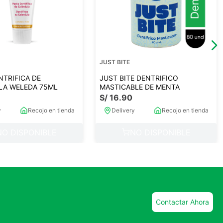
JUST BITE
NTRIFICA DE
JUST BITE DENTRIFICO
LA WELEDA 75ML
MASTICABLE DE MENTA
S/
16
.
90
y
Recojo en tienda
Delivery
Recojo en tienda
NO DISPONIBLE
NO DISPONIBLE
Contactar Ahora