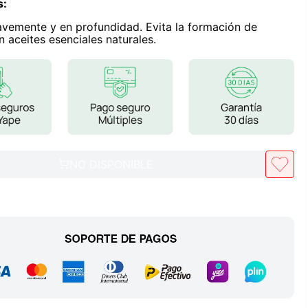
s
:
Frutos Secos
avemente y en profundidad. Evita la formación de
Frutos Deshidratados
n aceites esenciales naturales.
Ver todo
Mieles
Mermeladas
NO DISPONIBLE
Ver todo
Barritas Proteicas
Barritas Energeticas
Barritas Veganas
Barritas Naturales
Ver todo