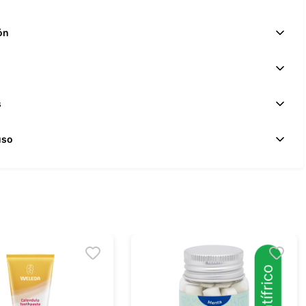
ón
s
uso