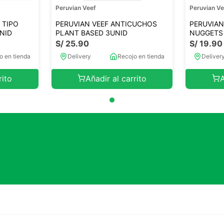
Peruvian Veef
Peruvian Ve
 TIPO
PERUVIAN VEEF ANTICUCHOS
PERUVIAN
NID
PLANT BASED 3UNID
NUGGETS
S/
25
.
90
S/
19
.
90
o en tienda
Delivery
Recojo en tienda
Deliver
rito
Añadir al carrito
A