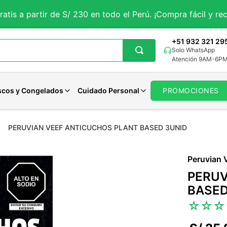
ratis a partir de S/ 230 en todo el Perú. ¡Compra fácil y rec
+51 932 321 29
Solo WhatsApp
Atención 9AM-6P
scos y Congelados
Cuidado Personal
PROMOCIONES
PERUVIAN VEEF ANTICUCHOS PLANT BASED 3UNID
getales
iales
Aguaje
Magnesio
Avenas Organicas
Panes Veganos
Pastas Dentales
tes
rales
porales
Curcuma
Potasio
Avenas Sin gluten
Panes Keto
Jabones
Peruvian 
 y Sueño
ncionales
Solar
Maca Negra
Zinc
Avenas Funcionales
Otros Panes
Desodorantes
PERUV
Maca Roja
Calcio
Ver todo
Ver todo
Cuidado Femenino
BASED
Moringa
Hierro
Ver todo
☆
☆
☆
Cardo Mariano
Selenio
Otros
Otros