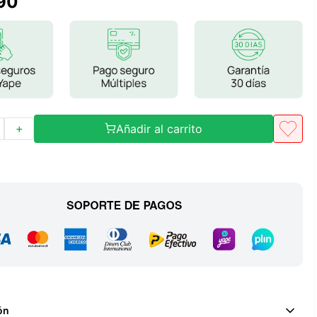
90
Frutos Secos
Frutos Deshidratados
Ver todo
Añadir al carrito
＋
Mieles
Mermeladas
Ver todo
Barritas Proteicas
Barritas Energeticas
Barritas Veganas
Barritas Naturales
ón
Ver todo