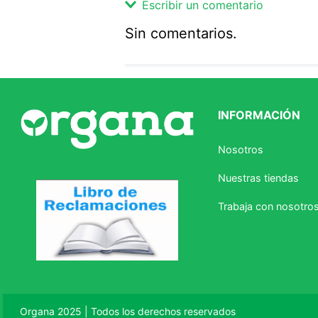
Escribir un comentario
Sin comentarios.
Agregar comentario
Comentario
INFORMACIÓN
Califique el producto de 1 a 5 
Nosotros
★
★
★
☆
☆
Nuestras tiendas
Su nombre
Trabaja con nosotro
Correo electrónico
Escribir comentario
Organa 2025 | Todos los derechos reservados