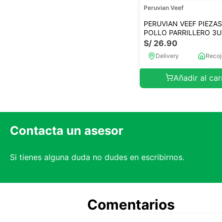
Peruvian Veef
PERUVIAN VEEF PIEZAS
POLLO PARRILLERO 3U
S/
26
.
90
Delivery
Recoj
Añadir al car
Contacta un asesor
Si tienes alguna duda no dudes en escribirnos.
Comentarios