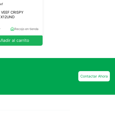
ef
 VEEF CRISPY
 X12UND
y
Recojo en tienda
ñadir al carrito
Contactar Ahora