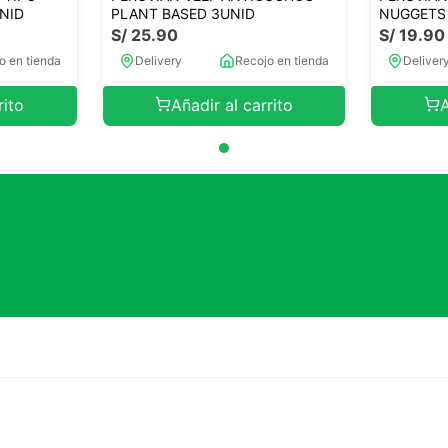
NID
PLANT BASED 3UNID
NUGGETS
S/
25
.
90
S/
19
.
90
o en tienda
Delivery
Recojo en tienda
Deliver
rito
Añadir al carrito
A