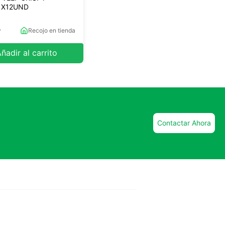
 X12UND
y
Recojo en tienda
ñadir al carrito
Contactar Ahora