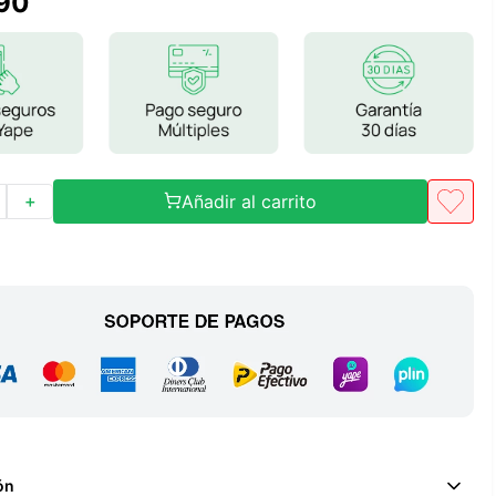
90
Frutos Secos
Frutos Deshidratados
Ver todo
Añadir al carrito
＋
Mieles
Mermeladas
Ver todo
Barritas Proteicas
Barritas Energeticas
Barritas Veganas
Barritas Naturales
ón
Ver todo