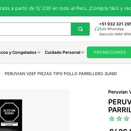
ratis a partir de S/ 230 en todo el Perú. ¡Compra fácil y rec
+51 932 321 29
Solo WhatsApp
Atención 9AM-6P
scos y Congelados
Cuidado Personal
PROMOCIONES
PERUVIAN VEEF PIEZAS TIPO POLLO PARRILLERO 3UNID
getales
iales
Aguaje
Magnesio
Avenas Organicas
Panes Veganos
Pastas Dentales
tes
rales
porales
Curcuma
Potasio
Avenas Sin gluten
Panes Keto
Jabones
Peruvian 
 y Sueño
ncionales
Solar
Maca Negra
Zinc
Avenas Funcionales
Otros Panes
Desodorantes
PERUV
Maca Roja
Calcio
Ver todo
Ver todo
Cuidado Femenino
PARRI
Moringa
Hierro
Ver todo
☆
☆
☆
Cardo Mariano
Selenio
Otros
Otros