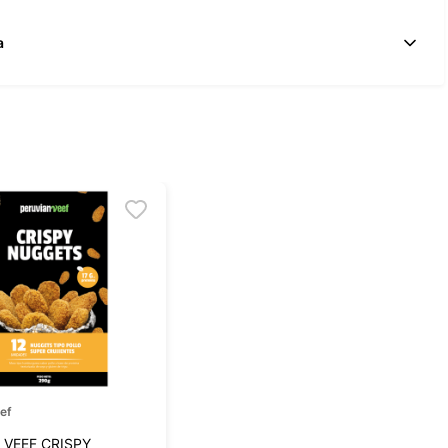
a
ef
 VEEF CRISPY